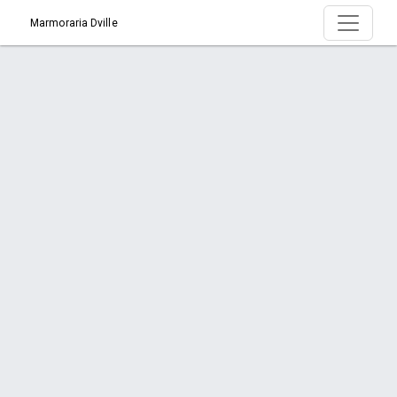
Marmoraria Dville
Produto > Lavanderia
Início
Produto