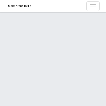
Marmoraria Dville
Página > Porque Escolher Nossas
Bancadas?
Início
Página