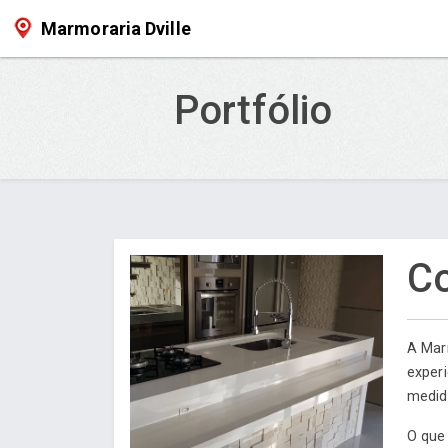
Marmoraria Dville
Portfólio
C
A Mar
exper
medida
O que