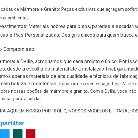
cadas de Mármore e Granito: Peças exclusivas que agregam sofistic
ros ambientes.
estimentos: Materiais nobres para pisos, paredes e escadaria
as e Pias Personalizadas: Designs únicos para quem busca est
o Compromisso:
rmoraria Dville, acreditamos que cada projeto é único. Por iss
tes, desde a escolha do material até a instalação final, garanti
zamos apenas materiais de alta qualidade e técnicas de fabrica
nam beleza e resistência.
Transforme o seu espaço hoje! Visite 
sobre nossas opções de mármore e granito. Com a Dville, você não
estar para o seu lar.
RA AQUI EM NOSSO PORTIFÓLIO, NOSSOS MODELOS E TRABALHOS
artilhar