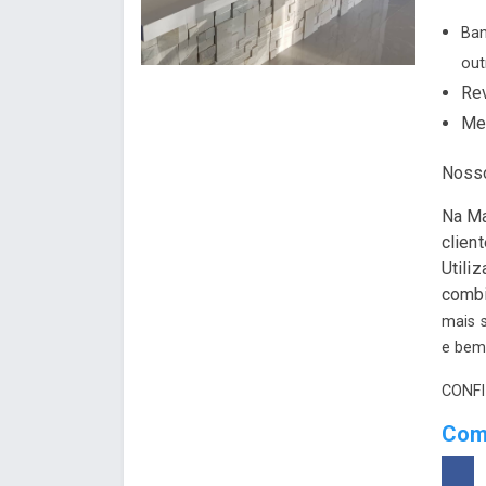
Ban
out
Rev
Mes
Noss
Na Ma
clien
Utili
combi
mais 
e bem-
CONFI
Comp